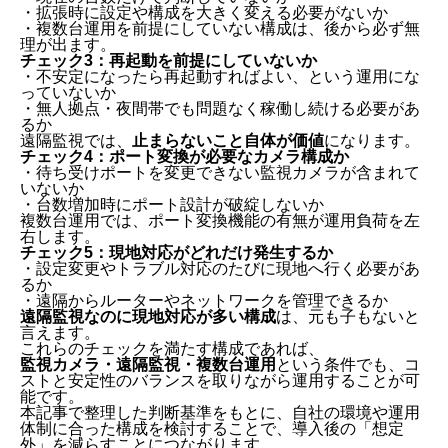
・拡張時に設定や構成を大きく変える必要がないか
・複数台運用を前提にしていない構成は、後から必ず無
理が出ます。
チェック3：再起動を前提にしていないか
・不安定になったら再起動すればよい、という運用にな
っていないか
・無人拠点・夜間帯でも問題なく稼働し続ける必要があ
るか
遠隔監視では、
止まらないこと自体が価値
になります。
チェック4：ポート変換が必要なカメラ構成か
・待ち受けポートを変更できない監視カメラが含まれて
いないか
・台数増加時にポート設計が破綻しないか
複数台運用では、ポート変換機能の有無が運用負荷を左
右します。
チェック5：現地対応がどれだけ発生するか
・設定変更やトラブル対応のたびに現地へ行く必要があ
るか
・遠隔からルーターやネットワークを管理できるか
遠隔監視なのに現地対応が多い構成
は、元も子もないと
言えます。
これらのチェックを満たす構成であれば、
監視カメラ・遠隔監視・複数台運用
という条件でも、コ
ストと安定性のバランスを取りながら運用することが可
能です。
本記事で整理した判断基準をもとに、自社の環境や運用
体制に合った構成を検討することで、導入後の「想定
外」を減らすことにつながります。