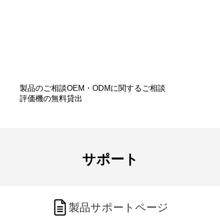
一緒に見極めます。
用途・設置環境・運用条件をお聞かせいただ
ければ、
最適な通信環境を
具体的に
ご提案し
ます。
仕様が固まっていなくても問題ありません。
製品のご相談
OEM・ODMに関するご相談
評価機の無料貸出
サポート
製品サポートページ