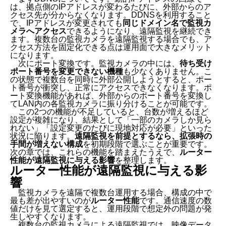
は、拠点側のIPアドレスが変わるたびに、外部からのア
クセス先が分からなくなります。DDNSを利用すること
で、IPアドレスが変更されても
同じドメイン名で監視カ
メラへアクセス
できるようになり、遠隔監視を継続でき
ます。複数台の監視カメラを遠隔監視する場合でも、ア
クセス方法を固定化できる点は運用面で大きなメリット
になります。
次にポート変換です。監視カメラの中には、
待ち受け
ポート番号を変更できない機種
も少なくありません。こ
の状態で複数台を同時に外部公開しようとすると、ポー
ト番号が衝突し、正常にアクセスできなくなります。ポ
ート変換機能があれば、外部からのポート番号を変換し
てLAN内の各監視カメラに振り分けることが可能です。
この2つの機能が不足していると、台数が増えるほど
設定が複雑になり、結果として「一部のカメラしか見ら
れない」「設定変更のたびに現地対応が必要」といった
状況に陥ります。
遠隔監視を前提とするなら、拡張時の
手間が増えない構成
を初期段階で選ぶことが重要です。
次の章では、これらの機能を踏まえたうえで、
ルーター
性能が遠隔監視に与える影響
を整理します。
ルーター性能が遠隔監視に与える影
響
監視カメラを遠隔で複数台運用する場合、構成の中で
最も差が出やすいのが
ルーター性能
です。通信速度の数
値だけを見て選定すると、運用段階で想定外の問題が発
生しやすくなります。
複数台の監視カメラによる遠隔監視では、映像データ