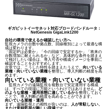
ギガビットイーサネット対応ブロードバンドルータ：
NetGenesis GigaLink1200
自社の環境で使えるか確認したい方へ
監視カメラの台数や拠点数、回線種別によって最適な構
成は変わります。
「固定IPは必要か」「今の回線で安定するか」「将来の
台数増加に耐えられるか」など、具体的な条件を踏まえ
て検討したい場合は、導入可否や構成イメージを事前に
確認することをおすすめします。
次章では、こうした特性を踏まえたうえで、
向いている
業種・向いていない業種
を整理し、導入判断の精度を高
めます。
向いている業種・向いていない業種
監視カメラの遠隔監視を複数台で安定運用する構成
は、すべての現場に万能というわけではありません。
ど
のような業種・運用形態に適しているか
を整理しておく
ことで、導入判断の精度を高めることができます。
向いている業種・運用
まず、遠隔監視との相性が良いのは、
人が常駐しない、
または常時監視が難しい現場
です。