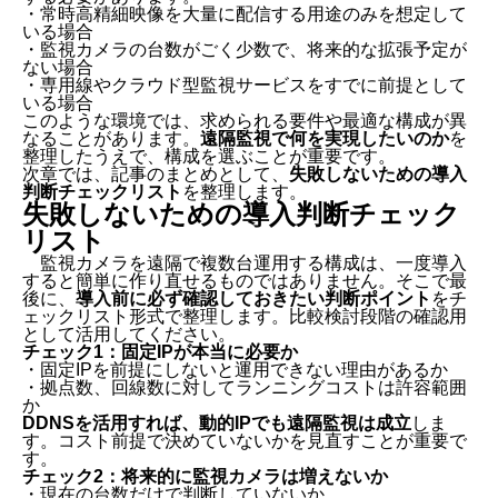
・常時高精細映像を大量に配信する用途のみを想定して
いる場合
・監視カメラの台数がごく少数で、将来的な拡張予定が
ない場合
・専用線やクラウド型監視サービスをすでに前提として
いる場合
このような環境では、求められる要件や最適な構成が異
なることがあります。
遠隔監視で何を実現したいのか
を
整理したうえで、構成を選ぶことが重要です。
次章では、記事のまとめとして、
失敗しないための導入
判断チェックリスト
を整理します。
失敗しないための導入判断チェック
リスト
監視カメラを遠隔で複数台運用する構成は、一度導入
すると簡単に作り直せるものではありません。そこで最
後に、
導入前に必ず確認しておきたい判断ポイント
をチ
ェックリスト形式で整理します。比較検討段階の確認用
として活用してください。
チェック1：固定IPが本当に必要か
・固定IPを前提にしないと運用できない理由があるか
・拠点数、回線数に対してランニングコストは許容範囲
か
DDNSを活用すれば、動的IPでも遠隔監視は成立
しま
す。コスト前提で決めていないかを見直すことが重要で
す。
チェック2：将来的に監視カメラは増えないか
・現在の台数だけで判断していないか