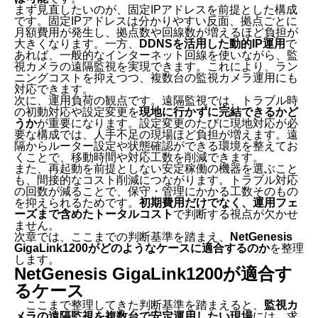
まず見直したいのが、固定IPアドレスを前提とした構成
です。固定IPアドレスは分かりやすい反面、拠点ごとに
月額費用が発生し、拠点数や回線数が増えるほど負担が
大きくなります。一方、
DDNSを活用した動的IP運用
で
あれば、一般的なインターネット回線を使いながら、監
視カメラの遠隔監視を実現できます。これにより、ラン
ニングコストを抑えつつ、複数台の監視カメラ運用にも
対応できます。
次に、運用負荷の観点です。遠隔監視では、トラブル時
の初動対応や設定変更を
現地に行かずに完結できるかど
うか
が重要になります。設定変更のたびに現地対応が必
要な構成では、人手不足の現場ほど負担が増えます。遠
隔からルーター設定や状態確認ができる環境を整えてお
くことで、移動時間や対応工数を削減できます。
また、再起動を前提としない安定稼働の機器を選ぶこと
も、間接的なコスト削減につながります。トラブル対応
の回数が減ることで、保守・管理にかかる工数そのもの
を抑えられるためです。
初期費用だけでなく、運用フェ
ーズまで含めたトータルコスト
で判断する視点が欠かせ
ません。
次章では、ここまでの判断基準を踏まえ、
NetGenesis
GigaLink1200がどのようなケースに適合するのか
を整理
します。
NetGenesis GigaLink1200
が適合す
るケース
ここまで整理してきた判断基準を踏まえると、
監視カ
メラの遠隔監視を複数台で安定運用したい現場
には、求