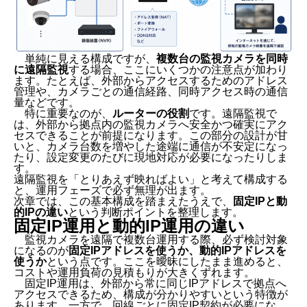
単純に見える構成ですが、
複数台の監視カメラを同時
に遠隔監視
する場合、ここにいくつかの注意点が加わり
ます。たとえば、外部からアクセスするためのアドレス
管理や、カメラごとの通信経路、同時アクセス時の通信
量などです。
特に重要なのが、
ルーターの役割
です。遠隔監視で
は、外部から拠点内の監視カメラへ安全かつ確実にアク
セスできることが前提になります。この部分の設計が甘
いと、カメラ台数を増やした途端に通信が不安定になっ
たり、設定変更のたびに現地対応が必要になったりしま
す。
遠隔監視を「とりあえず映ればよい」と考えて構成する
と、運用フェーズで必ず無理が出ます。
次章では、この基本構成を踏まえたうえで、
固定IPと動
的IPの違い
という判断ポイントを整理します。
固定
IP
運用と動的
IP
運用の違い
監視カメラを遠隔で複数台運用する際、必ず検討対象
になるのが
固定IPアドレスを使うか、動的IPアドレスを
使うか
という点です。ここを曖昧にしたまま進めると、
コストや運用負荷の見積もりが大きくずれます。
固定IP運用は、外部から常に同じIPアドレスで拠点へ
アクセスできるため、構成が分かりやすいという特徴が
あります。一方で、回線ごとに固定IP契約が必要にな