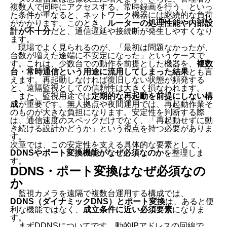
複数人で同時にアクセスする、常時録画を行う、といっ
た条件が重なると、ネットワーク機器には継続的な負荷
がかかります。このとき、
ルーターの処理性能や内部設
計が不十分
だと、通信遅延や接続断が発生しやすくなり
ます。
現場でよく見られるのが、「最初は問題なかったが、
台数が増えた途端に不安定になった」というケースで
す。これは、少数台での動作を前提とした機器を、
複数
台・常時通信という用途に流用してしまった結果
とも言
えます。再起動しなければ復旧しない状態が頻発する
と、遠隔監視としての信頼性は大きく損なわれます。
また、監視用途では
定期的な再起動を前提にしない構
成
が重要です。無人拠点や夜間運用では、再起動作業そ
のものが大きな負担になります。安定性を判断する際
は、通信速度のスペックだけでなく、「再起動せずに動
き続ける設計かどうか」という視点を持つ必要がありま
す。
次章では、この安定性を支える具体的な要素として、
DDNSやポート変換機能がなぜ必須なのか
を整理しま
す。
DDNS
・ポート変換はなぜ必須なの
か
監視カメラを遠隔で複数台運用する構成では、
DDNS（ダイナミックDNS）とポート変換
は、あると便
利な機能ではなく、
成立条件に近い必須要素
になりま
す。
まずDDNSについてです。動的IPアドレスの回線で