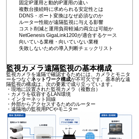
固定IP運用と動的IP運用の違い
複数台接続時に求められる安定性とは
DDNS・ポート変換はなぜ必須なのか
ルーター性能が遠隔監視に与える影響
コスト削減と運用負荷軽減の両立は可能か
NetGenesis GigaLink1200が適合するケース
向いている業種・向いていない業種
失敗しないための導入判断チェックリスト
監視カメラ遠隔監視の基本構成
監視カメラを遠隔で確認するためには、カメラとモニタ
ーをつなぐ
ネットワーク構成
が不可欠です。基本的な遠
隔監視の構成は、次の要素で成り立っています。
・現地に設置された監視カメラ（複数台）
・カメラを収容するLAN環境
・インターネット回線
・外部からアクセスするためのルーター
・遠隔地の監視用PCやモニター