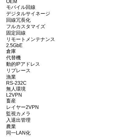
OEM
モバイル回線
デジタルサイネージ
回線冗長化
フルカスタマイズ
固定回線
リモートメンテナンス
2.5GbE
倉庫
代替機
動的IPアドレス
リプレース
漁業
RS-232C
無人環境
L2VPN
畜産
レイヤー2VPN
監視カメラ
入退出管理
農業
同一LAN化