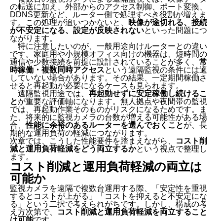
の転送に加え、外部からのアクセス制御、ポート変換、
DDNS更新など、ルーター側で処理すべき役割が増えま
す。この処理が追いつかないと、
映像が途切れる、接続
が不安定になる、設定が反映されない
といった問題につ
ながります。
特に注意したいのが、一般用途向けルーターとの違い
です。家庭用や小規模オフィス向けの機器は、短時間の
通信や少数接続を前提に設計されていることが多く、
常
時稼働・複数同時アクセス
という遠隔監視の条件には適
していない場合があります。その結果、一定期間稼働さ
せると再起動が必要になるケースも見られます。
遠隔監視用途では、
再起動せずに安定稼働し続けるこ
と
が重要な評価軸になります。無人拠点や夜間帯の監視
では、再起動作業そのものがリスクになるためです。ま
た、将来的に監視カメラの台数が増える可能性がある場
合、
性能に余裕のあるルーターを選んでおくこと
が、長
期的な運用負荷の軽減につながります。
次章では、こうした性能要件を踏まえながら、
コスト削
減と運用負荷軽減をどう両立するか
という視点で整理し
ます。
コスト削減と運用負荷軽減の両立は
可能か
監視カメラを遠隔で複数台運用する際、「安定性を重視
するとコストが上がる」「コストを抑えると不安定にな
る」という二択で考えられがちです。しかし、構成の考
え方次第で、
コスト削減と運用負荷軽減を両立すること
は可能
です。