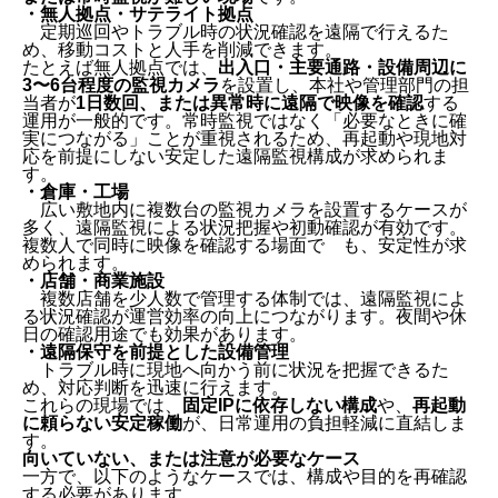
・無人拠点・サテライト拠点
定期巡回やトラブル時の状況確認を遠隔で行えるた
め、移動コストと人手を削減できます。
たとえば無人拠点では、
出入口・主要通路・設備周辺に
3〜6台程度の監視カメラ
を設置し、本社や管理部門の担
当者が
1日数回、または異常時に遠隔で映像を確認
する
運用が一般的です。常時監視ではなく「必要なときに確
実につながる」ことが重視されるため、再起動や現地対
応を前提にしない安定した遠隔監視構成が求められま
す。
・倉庫・工場
広い敷地内に複数台の監視カメラを設置するケースが
多く、遠隔監視による状況把握や初動確認が有効です。
複数人で同時に映像を確認する場面で も、安定性が求
められます。
・店舗・商業施設
複数店舗を少人数で管理する体制では、遠隔監視によ
る状況確認が運営効率の向上につながります。夜間や休
日の確認用途でも効果があります。
・遠隔保守を前提とした設備管理
トラブル時に現地へ向かう前に状況を把握できるた
め、対応判断を迅速に行えます。
これらの現場では、
固定IPに依存しない構成
や、
再起動
に頼らない安定稼働
が、日常運用の負担軽減に直結しま
す。
向いていない、または注意が必要なケース
一方で、以下のようなケースでは、構成や目的を再確認
する必要があります。