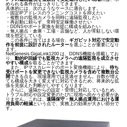
められる条件がはっきりしてきます。
具体的には、次のようなケースに適合します。
・固定IPアドレスのランニングコストを抑えたい
・複数台の監視カメラを同時に遠隔監視したい
・再起動に頼らず、常時安定稼働させたい
・DDNSやポート変換を前提に構成を組みたい
・無人拠点・倉庫・工場・店舗など、人が常駐しない環
境を想定している
この条件に当てはまる場合、
ギガビット対応で安定動
作を前提に設計されたルーター
を選ぶことが重要になり
ます。
NetGenesis GigaLink1200 は、DDNS機能を搭載してお
り、
動的IP回線でも監視カメラへの遠隔監視を成立させ
やすい構成
を取ることができます。
また、IPマスカレードのポート変換機能により、
待ち
受けポートを変更できない監視カメラを含めて複数台公
開
できる点も、現場運用では見逃せません。台数が増え
ても構成を大きく変えずに対応できるため、将来的な拡
張を見据えた判断がしやすくなります。
さらに、遠隔からの設定・管理に対応しているため、
トラブル対応や設定変更のたびに現地へ向かう必要があ
りません。これは、
遠隔保守・無人拠点運用における運
用負荷の軽減
という点で、実務上の効果が大きい部分で
す。