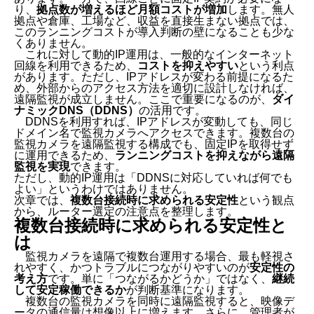
り、
拠点数が増えるほど月額コストが増加
します。無人
拠点や倉庫、工場など、収益を直接生まない拠点では、
このランニングコストが導入判断の壁になることも少な
くありません。
これに対して動的IP運用は、一般的なインターネット
回線を利用できるため、
コストを抑えやすい
という利点
があります。ただし、IPアドレスが変わる前提になるた
め、外部からのアクセス方法を適切に設計しなければ、
遠隔監視が成立しません。ここで重要になるのが、
ダイ
ナミックDNS（DDNS）
の活用です。
DDNSを利用すれば、IPアドレスが変動しても、同じ
ドメイン名で監視カメラへアクセスできます。複数台の
監視カメラを遠隔監視する構成でも、固定IPを取得せず
に運用できるため、
ランニングコストを抑えながら遠隔
監視を実現
できます。
ただし、動的IP運用は「DDNSに対応していれば何でも
よい」というわけではありません。
次章では、
複数台接続時に求められる安定性
という観点
から、ルーター選定の注意点を整理します。
複数台接続時に求められる安定性と
は
監視カメラを遠隔で複数台運用する場合、最も軽視さ
れやすく、かつトラブルにつながりやすいのが
安定性の
考え方
です。単に「つながるかどうか」ではなく、
継続
して安定稼働できるか
が判断基準になります。
複数台の監視カメラを同時に遠隔監視すると、映像デ
ータの通信量は想像以上に増えます。さらに、管理者が