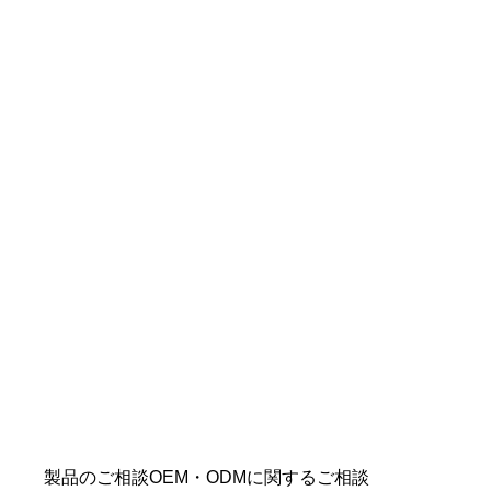
御社にとって最適な通信
環境を、
一緒に見極めます。
用途・設置環境・運用条件をお聞かせいただ
ければ、
最適な通信環境を
具体的に
ご提案し
ます。
仕様が固まっていなくても問題ありません。
製品のご相談
OEM・ODMに関するご相談