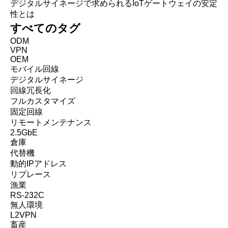
デジタルサイネージで求められるIoTゲートウェイの安定
性とは
すべてのタグ
ODM
VPN
OEM
モバイル回線
デジタルサイネージ
回線冗長化
フルカスタマイズ
固定回線
リモートメンテナンス
2.5GbE
倉庫
代替機
動的IPアドレス
リプレース
漁業
RS-232C
無人環境
L2VPN
畜産